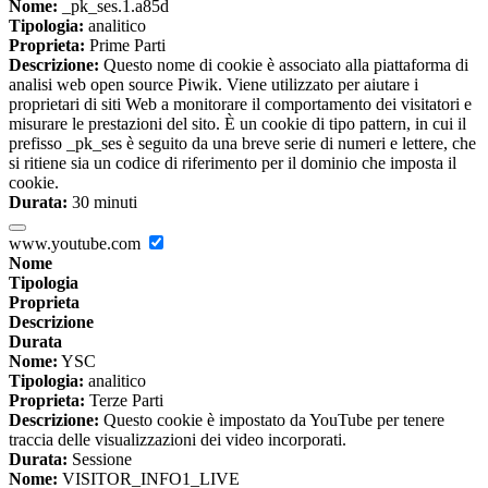
Nome:
_pk_ses.1.a85d
Tipologia:
analitico
Proprieta:
Prime Parti
Descrizione:
Questo nome di cookie è associato alla piattaforma di
analisi web open source Piwik. Viene utilizzato per aiutare i
proprietari di siti Web a monitorare il comportamento dei visitatori e
misurare le prestazioni del sito. È un cookie di tipo pattern, in cui il
prefisso _pk_ses è seguito da una breve serie di numeri e lettere, che
si ritiene sia un codice di riferimento per il dominio che imposta il
cookie.
Durata:
30 minuti
www.youtube.com
Nome
Tipologia
Proprieta
Descrizione
Durata
Nome:
YSC
Tipologia:
analitico
Proprieta:
Terze Parti
Descrizione:
Questo cookie è impostato da YouTube per tenere
traccia delle visualizzazioni dei video incorporati.
Durata:
Sessione
Nome:
VISITOR_INFO1_LIVE