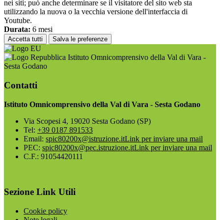
nei siti; può anche determinare se il visitatore del sito web sta
utilizzando la nuova o la vecchia versione dell'interfaccia di
Youtube.
Durata:
6 mesi
Accetta tutti
Salva le preferenze
Istituto Omnicomprensivo della Val di Vara -
Sesta Godano
Contatti
Istituto Omnicomprensivo della Val di Vara - Sesta Godano
Via Scopesi 4, 19020 Sesta Godano (SP)
Tel:
+39 0187 891533
Email:
spic80200x@istruzione.it
Link per inviare una mail
PEC:
spic80200x@pec.istruzione.it
Link per inviare una mail
C.F.: 91054420111
Sezione Link Utili
Cookie policy
Note legali