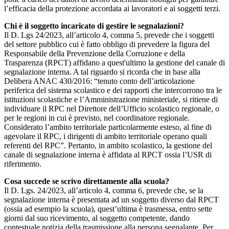
l’efficacia della protezione accordata ai lavoratori e ai soggetti terzi.
Chi è il soggetto incaricato di gestire le segnalazioni?
Il D. Lgs 24/2023, all’articolo 4, comma 5, prevede che i soggetti
del settore pubblico cui è fatto obbligo di prevedere la figura del
Responsabile della Prevenzione della Corruzione e della
Trasparenza (RPCT) affidano a quest'ultimo la gestione del canale di
segnalazione interna. A tal riguardo si ricorda che in base alla
Delibera ANAC 430/2016: “tenuto conto dell’articolazione
periferica del sistema scolastico e dei rapporti che intercorrono tra le
istituzioni scolastiche e l’Amministrazione ministeriale, si ritiene di
individuare il RPC nel Direttore dell’Ufficio scolastico regionale, o
per le regioni in cui è previsto, nel coordinatore regionale.
Considerato l’ambito territoriale particolarmente esteso, al fine di
agevolare il RPC, i dirigenti di ambito territoriale operano quali
referenti del RPC”. Pertanto, in ambito scolastico, la gestione del
canale di segnalazione interna è affidata al RPCT ossia l’USR di
riferimento.
Cosa succede se scrivo direttamente alla scuola?
Il D. Lgs. 24/2023, all’articolo 4, comma 6, prevede che, se la
segnalazione interna è presentata ad un soggetto diverso dal RPCT
(ossia ad esempio la scuola), quest’ultima è trasmessa, entro sette
giorni dal suo ricevimento, al soggetto competente, dando
contestuale notizia della trasmissione alla persona segnalante. Per