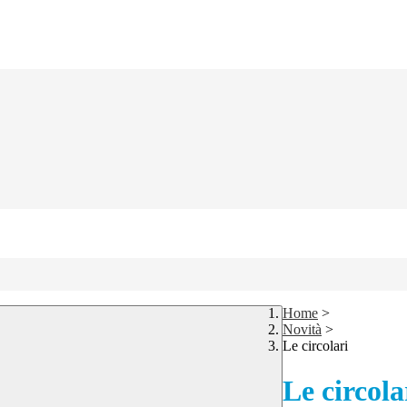
Home
>
Novità
>
Le circolari
Le circola