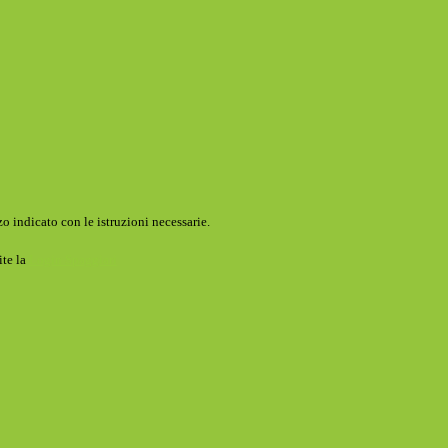
o indicato con le istruzioni necessarie.
ite la
Login Spaggiari