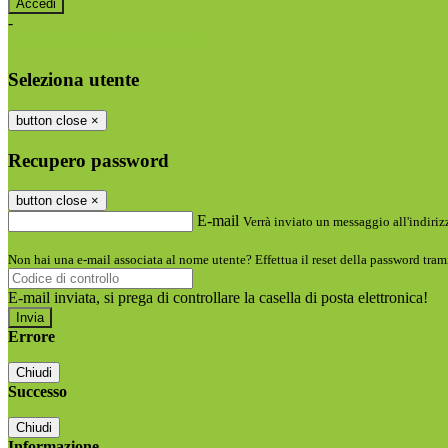
-
Entra con SPID
Entra con CIE
Seleziona utente
button close
×
Recupero password
button close
×
E-mail
Verrà inviato un messaggio all'indirizz
Non hai una e-mail associata al nome utente? Effettua il reset della password tram
E-mail inviata, si prega di controllare la casella di posta elettronica!
Errore
Chiudi
Successo
Chiudi
Informazione