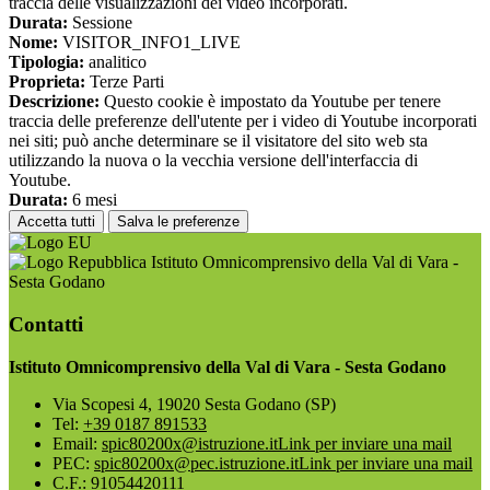
traccia delle visualizzazioni dei video incorporati.
Durata:
Sessione
Nome:
VISITOR_INFO1_LIVE
Tipologia:
analitico
Proprieta:
Terze Parti
Descrizione:
Questo cookie è impostato da Youtube per tenere
traccia delle preferenze dell'utente per i video di Youtube incorporati
nei siti; può anche determinare se il visitatore del sito web sta
utilizzando la nuova o la vecchia versione dell'interfaccia di
Youtube.
Durata:
6 mesi
Accetta tutti
Salva le preferenze
Istituto Omnicomprensivo della Val di Vara -
Sesta Godano
Contatti
Istituto Omnicomprensivo della Val di Vara - Sesta Godano
Via Scopesi 4, 19020 Sesta Godano (SP)
Tel:
+39 0187 891533
Email:
spic80200x@istruzione.it
Link per inviare una mail
PEC:
spic80200x@pec.istruzione.it
Link per inviare una mail
C.F.: 91054420111