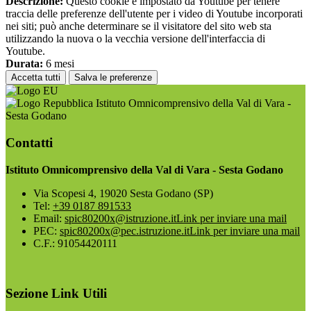
Descrizione:
Questo cookie è impostato da Youtube per tenere
traccia delle preferenze dell'utente per i video di Youtube incorporati
nei siti; può anche determinare se il visitatore del sito web sta
utilizzando la nuova o la vecchia versione dell'interfaccia di
Youtube.
Durata:
6 mesi
Accetta tutti
Salva le preferenze
Istituto Omnicomprensivo della Val di Vara -
Sesta Godano
Contatti
Istituto Omnicomprensivo della Val di Vara - Sesta Godano
Via Scopesi 4, 19020 Sesta Godano (SP)
Tel:
+39 0187 891533
Email:
spic80200x@istruzione.it
Link per inviare una mail
PEC:
spic80200x@pec.istruzione.it
Link per inviare una mail
C.F.: 91054420111
Sezione Link Utili