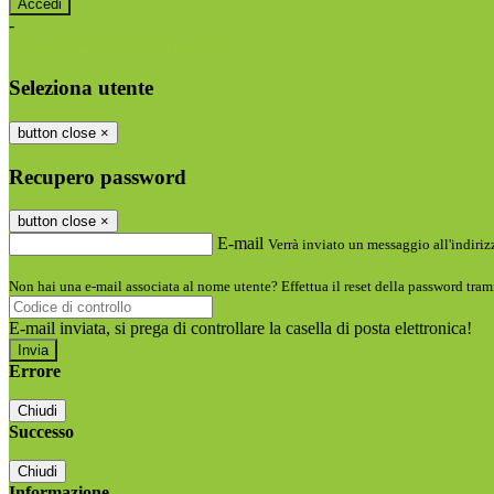
-
Entra con SPID
Entra con CIE
Seleziona utente
button close
×
Recupero password
button close
×
E-mail
Verrà inviato un messaggio all'indirizz
Non hai una e-mail associata al nome utente? Effettua il reset della password tram
E-mail inviata, si prega di controllare la casella di posta elettronica!
Errore
Chiudi
Successo
Chiudi
Informazione