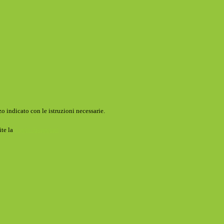
o indicato con le istruzioni necessarie.
ite la
Login Spaggiari