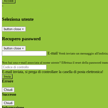
-
Entra con SPID
Entra con CIE
Seleziona utente
button close
×
Recupero password
button close
×
E-mail
Verrà inviato un messaggio all'indirizz
Non hai una e-mail associata al nome utente? Effettua il reset della password tram
E-mail inviata, si prega di controllare la casella di posta elettronica!
Errore
Chiudi
Successo
Chiudi
Informazione