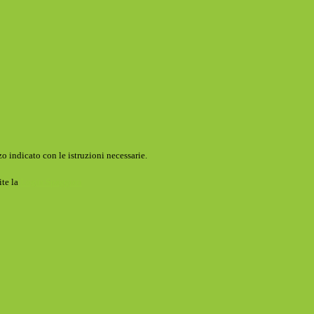
o indicato con le istruzioni necessarie.
ite la
Login Spaggiari