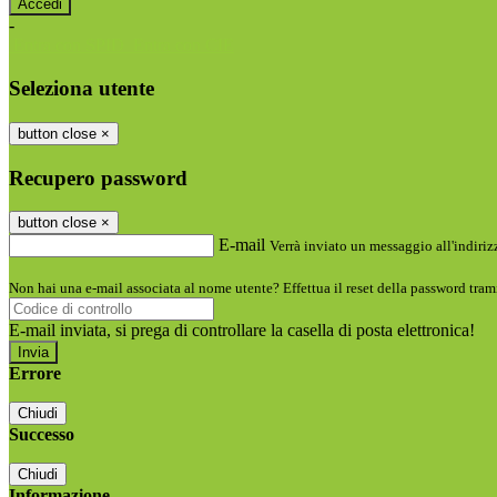
-
Entra con SPID
Entra con CIE
Seleziona utente
button close
×
Recupero password
button close
×
E-mail
Verrà inviato un messaggio all'indirizz
Non hai una e-mail associata al nome utente? Effettua il reset della password tram
E-mail inviata, si prega di controllare la casella di posta elettronica!
Errore
Chiudi
Successo
Chiudi
Informazione