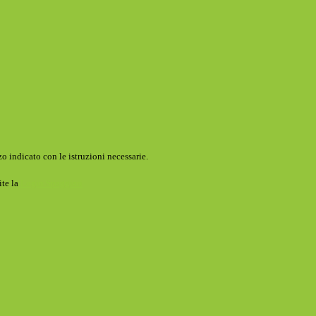
o indicato con le istruzioni necessarie.
ite la
Login Spaggiari