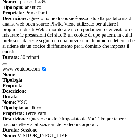
Nome:
_pk_ses.1.a85d
Tipologia:
analitico
Proprieta:
Prime Parti
Descrizione:
Questo nome di cookie è associato alla piattaforma di
analisi web open source Piwik. Viene utilizzato per aiutare i
proprietari di siti Web a monitorare il comportamento dei visitatori e
misurare le prestazioni del sito. È un cookie di tipo pattern, in cui il
prefisso _pk_ses è seguito da una breve serie di numeri e lettere, che
si ritiene sia un codice di riferimento per il dominio che imposta il
cookie.
Durata:
30 minuti
www.youtube.com
Nome
Tipologia
Proprieta
Descrizione
Durata
Nome:
YSC
Tipologia:
analitico
Proprieta:
Terze Parti
Descrizione:
Questo cookie è impostato da YouTube per tenere
traccia delle visualizzazioni dei video incorporati.
Durata:
Sessione
Nome:
VISITOR_INFO1_LIVE