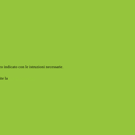
o indicato con le istruzioni necessarie.
ite la
Login Spaggiari