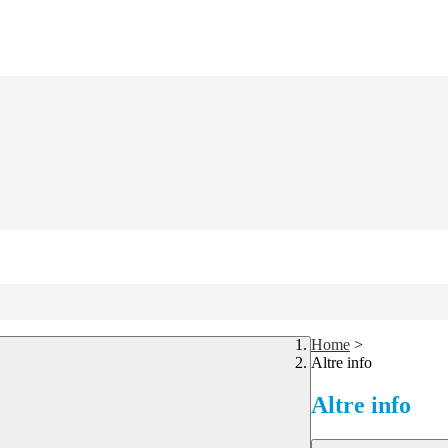
Home
>
Altre info
Altre info