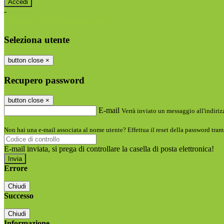
-
Entra con SPID
Entra con CIE
Seleziona utente
button close
×
Recupero password
button close
×
E-mail
Verrà inviato un messaggio all'indirizz
Non hai una e-mail associata al nome utente? Effettua il reset della password tram
E-mail inviata, si prega di controllare la casella di posta elettronica!
Errore
Chiudi
Successo
Chiudi
Informazione