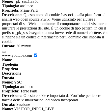
Nome:
_pk_ses.1.a85d
Tipologia:
analitico
Proprieta:
Prime Parti
Descrizione:
Questo nome di cookie è associato alla piattaforma di
analisi web open source Piwik. Viene utilizzato per aiutare i
proprietari di siti Web a monitorare il comportamento dei visitatori e
misurare le prestazioni del sito. È un cookie di tipo pattern, in cui il
prefisso _pk_ses è seguito da una breve serie di numeri e lettere, che
si ritiene sia un codice di riferimento per il dominio che imposta il
cookie.
Durata:
30 minuti
www.youtube.com
Nome
Tipologia
Proprieta
Descrizione
Durata
Nome:
YSC
Tipologia:
analitico
Proprieta:
Terze Parti
Descrizione:
Questo cookie è impostato da YouTube per tenere
traccia delle visualizzazioni dei video incorporati.
Durata:
Sessione
Nome:
VISITOR_INFO1_LIVE