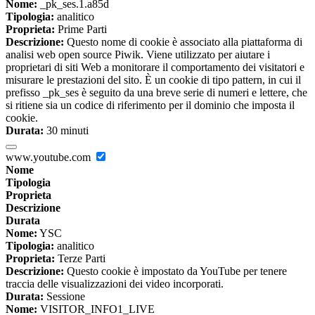
Nome:
_pk_ses.1.a85d
Tipologia:
analitico
Proprieta:
Prime Parti
Descrizione:
Questo nome di cookie è associato alla piattaforma di
analisi web open source Piwik. Viene utilizzato per aiutare i
proprietari di siti Web a monitorare il comportamento dei visitatori e
misurare le prestazioni del sito. È un cookie di tipo pattern, in cui il
prefisso _pk_ses è seguito da una breve serie di numeri e lettere, che
si ritiene sia un codice di riferimento per il dominio che imposta il
cookie.
Durata:
30 minuti
www.youtube.com
Nome
Tipologia
Proprieta
Descrizione
Durata
Nome:
YSC
Tipologia:
analitico
Proprieta:
Terze Parti
Descrizione:
Questo cookie è impostato da YouTube per tenere
traccia delle visualizzazioni dei video incorporati.
Durata:
Sessione
Nome:
VISITOR_INFO1_LIVE