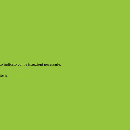
o indicato con le istruzioni necessarie.
ite la
Login Spaggiari