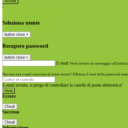
-
Entra con SPID
Entra con CIE
Seleziona utente
button close
×
Recupero password
button close
×
E-mail
Verrà inviato un messaggio all'indirizz
Non hai una e-mail associata al nome utente? Effettua il reset della password tram
E-mail inviata, si prega di controllare la casella di posta elettronica!
Errore
Chiudi
Successo
Chiudi
Informazione