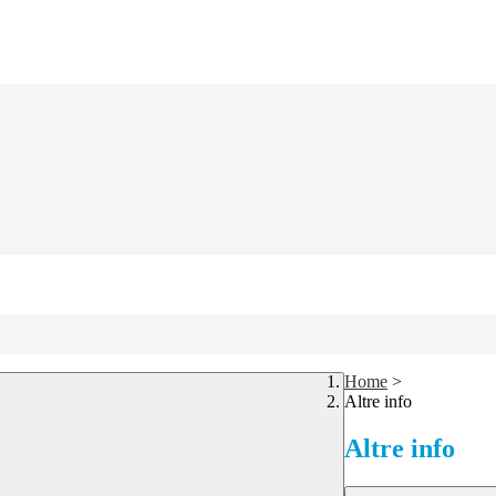
Home
>
Altre info
Altre info