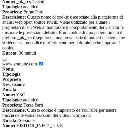
Nome:
_pk_ses.1.a85d
Tipologia:
analitico
Proprieta:
Prime Parti
Descrizione:
Questo nome di cookie è associato alla piattaforma di
analisi web open source Piwik. Viene utilizzato per aiutare i
proprietari di siti Web a monitorare il comportamento dei visitatori e
misurare le prestazioni del sito. È un cookie di tipo pattern, in cui il
prefisso _pk_ses è seguito da una breve serie di numeri e lettere, che
si ritiene sia un codice di riferimento per il dominio che imposta il
cookie.
Durata:
30 minuti
www.youtube.com
Nome
Tipologia
Proprieta
Descrizione
Durata
Nome:
YSC
Tipologia:
analitico
Proprieta:
Terze Parti
Descrizione:
Questo cookie è impostato da YouTube per tenere
traccia delle visualizzazioni dei video incorporati.
Durata:
Sessione
Nome:
VISITOR_INFO1_LIVE