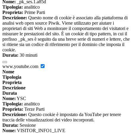
Nome:
_pk_ses.1.a85d
Tipologia:
analitico
Proprieta:
Prime Parti
Descrizione:
Questo nome di cookie è associato alla piattaforma di
analisi web open source Piwik. Viene utilizzato per aiutare i
proprietari di siti Web a monitorare il comportamento dei visitatori e
misurare le prestazioni del sito. È un cookie di tipo pattern, in cui il
prefisso _pk_ses è seguito da una breve serie di numeri e lettere, che
si ritiene sia un codice di riferimento per il dominio che imposta il
cookie.
Durata:
30 minuti
www.youtube.com
Nome
Tipologia
Proprieta
Descrizione
Durata
Nome:
YSC
Tipologia:
analitico
Proprieta:
Terze Parti
Descrizione:
Questo cookie è impostato da YouTube per tenere
traccia delle visualizzazioni dei video incorporati.
Durata:
Sessione
Nome:
VISITOR_INFO1_LIVE