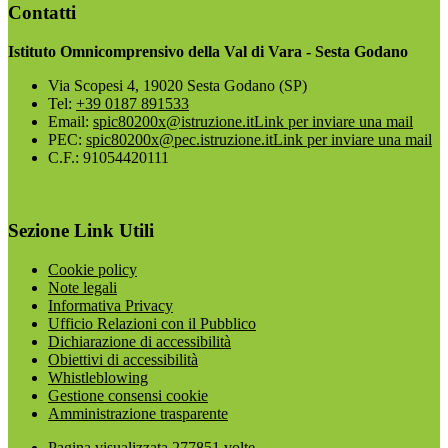
Contatti
Istituto Omnicomprensivo della Val di Vara - Sesta Godano
Via Scopesi 4, 19020 Sesta Godano (SP)
Tel:
+39 0187 891533
Email:
spic80200x@istruzione.it
Link per inviare una mail
PEC:
spic80200x@pec.istruzione.it
Link per inviare una mail
C.F.: 91054420111
Sezione Link Utili
Cookie policy
Note legali
Informativa Privacy
Ufficio Relazioni con il Pubblico
Dichiarazione di accessibilità
Obiettivi di accessibilità
Whistleblowing
Gestione consensi cookie
Amministrazione trasparente
Pagina visualizzata
277851
volte