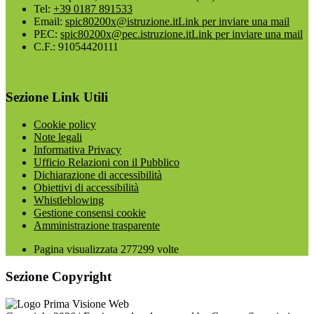
Tel:
+39 0187 891533
Email:
spic80200x@istruzione.it
Link per inviare una mail
PEC:
spic80200x@pec.istruzione.it
Link per inviare una mail
C.F.: 91054420111
Sezione Link Utili
Cookie policy
Note legali
Informativa Privacy
Ufficio Relazioni con il Pubblico
Dichiarazione di accessibilità
Obiettivi di accessibilità
Whistleblowing
Gestione consensi cookie
Amministrazione trasparente
Pagina visualizzata
277299
volte
Sezione Copyright