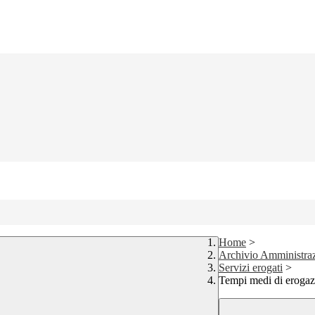
Home
>
Archivio Amministra
Servizi erogati
>
Tempi medi di erogazi