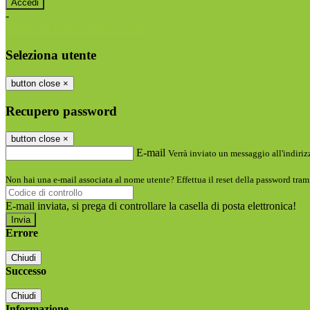
-
Entra con SPID
Entra con CIE
Seleziona utente
button close
×
Recupero password
button close
×
E-mail
Verrà inviato un messaggio all'indirizz
Non hai una e-mail associata al nome utente? Effettua il reset della password tram
E-mail inviata, si prega di controllare la casella di posta elettronica!
Errore
Chiudi
Successo
Chiudi
Informazione