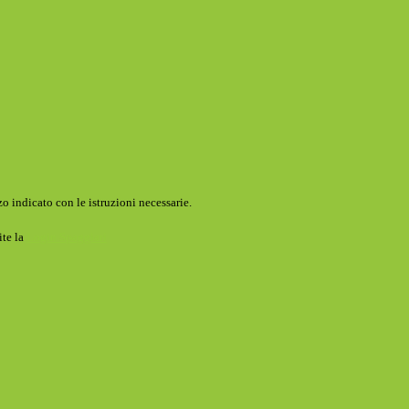
o indicato con le istruzioni necessarie.
ite la
Login Spaggiari