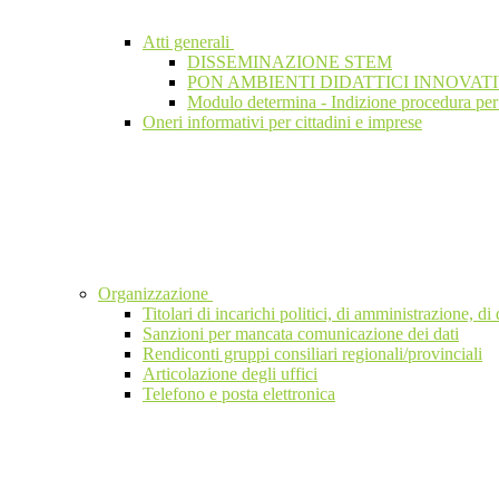
Atti generali
DISSEMINAZIONE STEM
PON AMBIENTI DIDATTICI INNOVATI
Modulo determina - Indizione procedura per l
Oneri informativi per cittadini e imprese
Organizzazione
Titolari di incarichi politici, di amministrazione, d
Sanzioni per mancata comunicazione dei dati
Rendiconti gruppi consiliari regionali/provinciali
Articolazione degli uffici
Telefono e posta elettronica