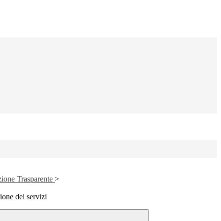
zione Trasparente
>
one dei servizi