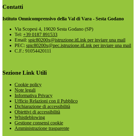
Contatti
Istituto Omnicomprensivo della Val di Vara - Sesta Godano
Via Scopesi 4, 19020 Sesta Godano (SP)
Tel:
+39 0187 891533
Email:
spic80200x@istruzione.it
Link per inviare una mail
PEC:
spic80200x@pec.istruzione.it
Link per inviare una mail
C.F.: 91054420111
Sezione Link Utili
Cookie policy
Note legali
Informativa Privacy
Ufficio Relazioni con il Pubblico
Dichiarazione di accessibilità
Obiettivi di accessibilità
Whistleblowing
Gestione consensi cookie
Amministrazione trasparente