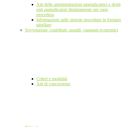
Atti delle amministrazioni aggiudicatrici e degli
enti aggiudicatori distintamente per ogni
procedura
Informazioni sulle singole procedure in formato
tabellare
Sovvenzioni, contributi, sussidi, vantaggi economici
Criteri e modalità
Atti di concessione