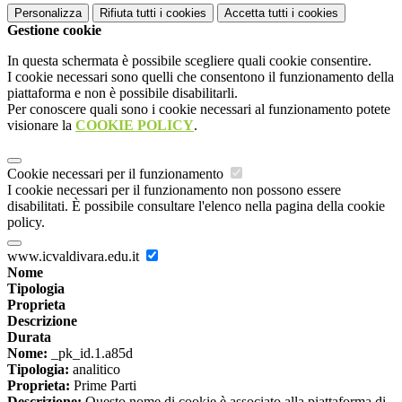
Personalizza
Rifiuta tutti
i cookies
Accetta tutti
i cookies
Gestione cookie
In questa schermata è possibile scegliere quali cookie consentire.
I cookie necessari sono quelli che consentono il funzionamento della
piattaforma e non è possibile disabilitarli.
Per conoscere quali sono i cookie necessari al funzionamento potete
visionare la
COOKIE POLICY
.
Cookie necessari per il funzionamento
I cookie necessari per il funzionamento non possono essere
disabilitati. È possibile consultare l'elenco nella pagina della cookie
policy.
www.icvaldivara.edu.it
Nome
Tipologia
Proprieta
Descrizione
Durata
Nome:
_pk_id.1.a85d
Tipologia:
analitico
Proprieta:
Prime Parti
Descrizione:
Questo nome di cookie è associato alla piattaforma di