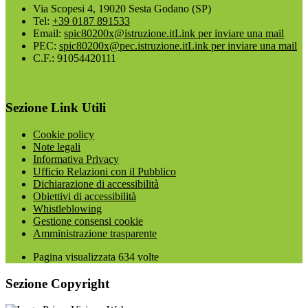
Via Scopesi 4, 19020 Sesta Godano (SP)
Tel:
+39 0187 891533
Email:
spic80200x@istruzione.it
Link per inviare una mail
PEC:
spic80200x@pec.istruzione.it
Link per inviare una mail
C.F.: 91054420111
Sezione Link Utili
Cookie policy
Note legali
Informativa Privacy
Ufficio Relazioni con il Pubblico
Dichiarazione di accessibilità
Obiettivi di accessibilità
Whistleblowing
Gestione consensi cookie
Amministrazione trasparente
Pagina visualizzata
634
volte
Sezione Copyright