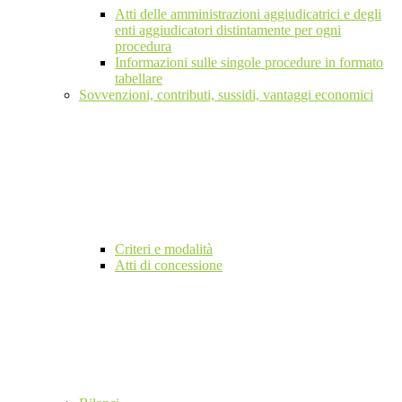
Atti delle amministrazioni aggiudicatrici e degli
enti aggiudicatori distintamente per ogni
procedura
Informazioni sulle singole procedure in formato
tabellare
Sovvenzioni, contributi, sussidi, vantaggi economici
Criteri e modalità
Atti di concessione