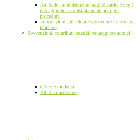
Atti delle amministrazioni aggiudicatrici e degli
enti aggiudicatori distintamente per ogni
procedura
Informazioni sulle singole procedure in formato
tabellare
Sovvenzioni, contributi, sussidi, vantaggi economici
Criteri e modalità
Atti di concessione