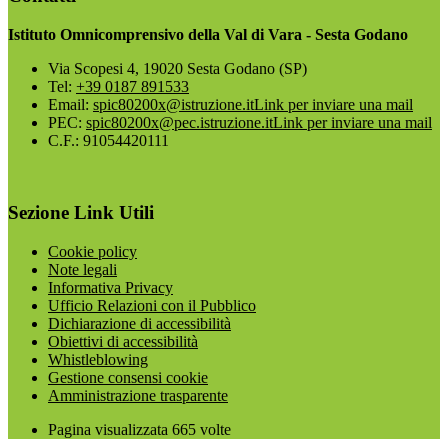
Istituto Omnicomprensivo della Val di Vara - Sesta Godano
Via Scopesi 4, 19020 Sesta Godano (SP)
Tel:
+39 0187 891533
Email:
spic80200x@istruzione.it
Link per inviare una mail
PEC:
spic80200x@pec.istruzione.it
Link per inviare una mail
C.F.: 91054420111
Sezione Link Utili
Cookie policy
Note legali
Informativa Privacy
Ufficio Relazioni con il Pubblico
Dichiarazione di accessibilità
Obiettivi di accessibilità
Whistleblowing
Gestione consensi cookie
Amministrazione trasparente
Pagina visualizzata
665
volte