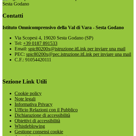
Sesta Godano
Contatti
Istituto Omnicomprensivo della Val di Vara - Sesta Godano
Via Scopesi 4, 19020 Sesta Godano (SP)
Tel:
+39 0187 891533
Email:
spic80200x@istruzione.it
Link per inviare una mail
PEC:
spic80200x@pec.istruzione.it
Link per inviare una mail
C.F.: 91054420111
Sezione Link Utili
Cookie policy
Note legali
Informativa Privacy
Ufficio Relazioni con il Pubblico
Dichiarazione di accessibilità
Obiettivi di accessibilità
Whistleblowing
Gestione consensi cookie