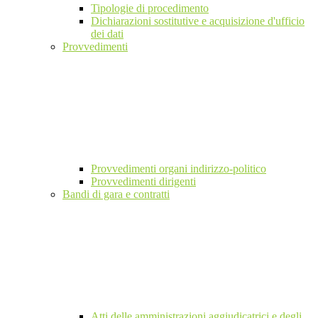
Tipologie di procedimento
Dichiarazioni sostitutive e acquisizione d'ufficio
dei dati
Provvedimenti
Provvedimenti organi indirizzo-politico
Provvedimenti dirigenti
Bandi di gara e contratti
Atti delle amministrazioni aggiudicatrici e degli