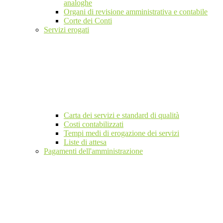
analoghe
Organi di revisione amministrativa e contabile
Corte dei Conti
Servizi erogati
Carta dei servizi e standard di qualità
Costi contabilizzati
Tempi medi di erogazione dei servizi
Liste di attesa
Pagamenti dell'amministrazione