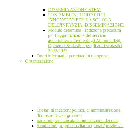
DISSEMINAZIONE STEM
PON AMBIENTI DIDATTICI
INNOVATIVI PER LA SCUOLA
DELL'INFANZIA: DISSEMINAZIONE
Modulo determina - Indizione procedura
per l’aggiudicazione del servizio
assicurativo a favore degli Alunni e degli
Operatori Scolastici per gli anni scolastici
2022/2023
Oneri informativi per cittadini e imprese
Organizzazione
Titolari di incarichi politici, di amministrazione,
di direzione o di governo
Sanzioni per mancata comunicazione dei dati
Rendiconti gruppi consiliari regionali/provinciali