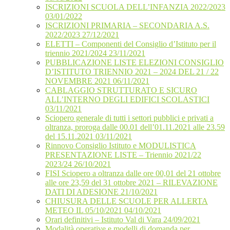
ISCRIZIONI SCUOLA DELL’INFANZIA 2022/2023
03/01/2022
ISCRIZIONI PRIMARIA – SECONDARIA A.S.
2022/2023 27/12/2021
ELETTI – Componenti del Consiglio d’Istituto per il
triennio 2021/2024 23/11/2021
PUBBLICAZIONE LISTE ELEZIONI CONSIGLIO
D’ISTITUTO TRIENNIO 2021 – 2024 DEL 21 / 22
NOVEMBRE 2021 06/11/2021
CABLAGGIO STRUTTURATO E SICURO
ALL’INTERNO DEGLI EDIFICI SCOLASTICI
03/11/2021
Sciopero generale di tutti i settori pubblici e privati a
oltranza, proroga dalle 00.01 dell’01.11.2021 alle 23.59
del 15.11.2021 03/11/2021
Rinnovo Consiglio Istituto e MODULISTICA
PRESENTAZIONE LISTE – Triennio 2021/22
2023/24 26/10/2021
FISI Sciopero a oltranza dalle ore 00,01 del 21 ottobre
alle ore 23,59 del 31 ottobre 2021 – RILEVAZIONE
DATI DI ADESIONE 21/10/2021
CHIUSURA DELLE SCUOLE PER ALLERTA
METEO IL 05/10/2021 04/10/2021
Orari definitivi – Istituto Val di Vara 24/09/2021
Modalità operative e modelli di domanda per