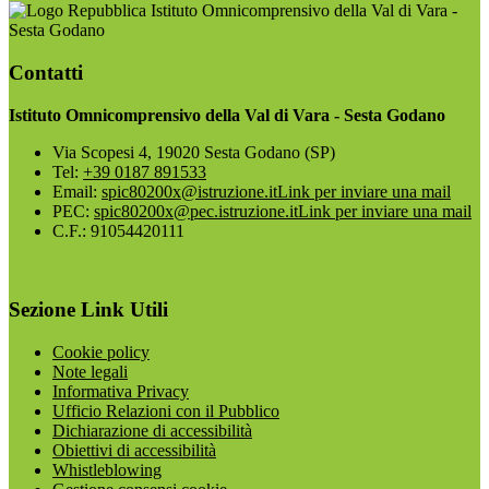
Istituto Omnicomprensivo della Val di Vara -
Sesta Godano
Contatti
Istituto Omnicomprensivo della Val di Vara - Sesta Godano
Via Scopesi 4, 19020 Sesta Godano (SP)
Tel:
+39 0187 891533
Email:
spic80200x@istruzione.it
Link per inviare una mail
PEC:
spic80200x@pec.istruzione.it
Link per inviare una mail
C.F.: 91054420111
Sezione Link Utili
Cookie policy
Note legali
Informativa Privacy
Ufficio Relazioni con il Pubblico
Dichiarazione di accessibilità
Obiettivi di accessibilità
Whistleblowing