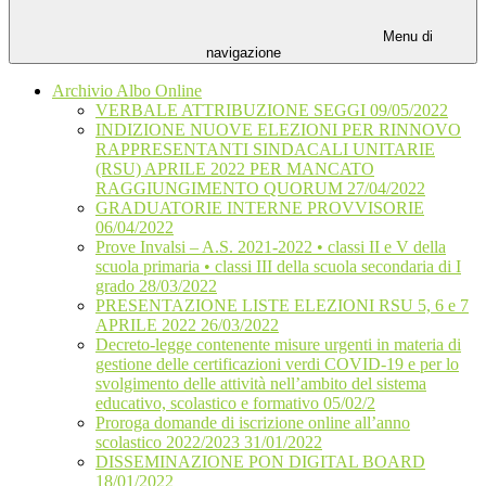
Menu di
navigazione
Archivio Albo Online
VERBALE ATTRIBUZIONE SEGGI 09/05/2022
INDIZIONE NUOVE ELEZIONI PER RINNOVO
RAPPRESENTANTI SINDACALI UNITARIE
(RSU) APRILE 2022 PER MANCATO
RAGGIUNGIMENTO QUORUM 27/04/2022
GRADUATORIE INTERNE PROVVISORIE
06/04/2022
Prove Invalsi – A.S. 2021-2022 • classi II e V della
scuola primaria • classi III della scuola secondaria di I
grado 28/03/2022
PRESENTAZIONE LISTE ELEZIONI RSU 5, 6 e 7
APRILE 2022 26/03/2022
Decreto-legge contenente misure urgenti in materia di
gestione delle certificazioni verdi COVID-19 e per lo
svolgimento delle attività nell’ambito del sistema
educativo, scolastico e formativo 05/02/2
Proroga domande di iscrizione online all’anno
scolastico 2022/2023 31/01/2022
DISSEMINAZIONE PON DIGITAL BOARD
18/01/2022