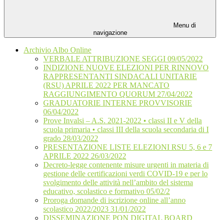
Menu di
navigazione
Archivio Albo Online
VERBALE ATTRIBUZIONE SEGGI 09/05/2022
INDIZIONE NUOVE ELEZIONI PER RINNOVO
RAPPRESENTANTI SINDACALI UNITARIE
(RSU) APRILE 2022 PER MANCATO
RAGGIUNGIMENTO QUORUM 27/04/2022
GRADUATORIE INTERNE PROVVISORIE
06/04/2022
Prove Invalsi – A.S. 2021-2022 • classi II e V della
scuola primaria • classi III della scuola secondaria di I
grado 28/03/2022
PRESENTAZIONE LISTE ELEZIONI RSU 5, 6 e 7
APRILE 2022 26/03/2022
Decreto-legge contenente misure urgenti in materia di
gestione delle certificazioni verdi COVID-19 e per lo
svolgimento delle attività nell’ambito del sistema
educativo, scolastico e formativo 05/02/2
Proroga domande di iscrizione online all’anno
scolastico 2022/2023 31/01/2022
DISSEMINAZIONE PON DIGITAL BOARD