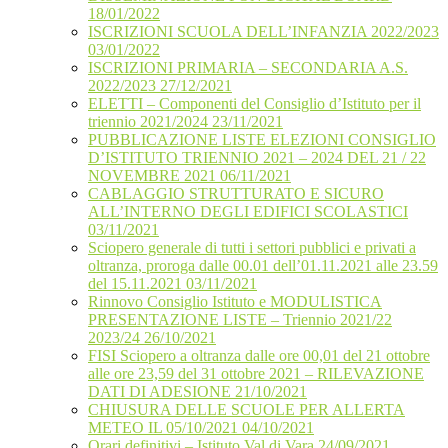
18/01/2022
ISCRIZIONI SCUOLA DELL’INFANZIA 2022/2023
03/01/2022
ISCRIZIONI PRIMARIA – SECONDARIA A.S.
2022/2023 27/12/2021
ELETTI – Componenti del Consiglio d’Istituto per il
triennio 2021/2024 23/11/2021
PUBBLICAZIONE LISTE ELEZIONI CONSIGLIO
D’ISTITUTO TRIENNIO 2021 – 2024 DEL 21 / 22
NOVEMBRE 2021 06/11/2021
CABLAGGIO STRUTTURATO E SICURO
ALL’INTERNO DEGLI EDIFICI SCOLASTICI
03/11/2021
Sciopero generale di tutti i settori pubblici e privati a
oltranza, proroga dalle 00.01 dell’01.11.2021 alle 23.59
del 15.11.2021 03/11/2021
Rinnovo Consiglio Istituto e MODULISTICA
PRESENTAZIONE LISTE – Triennio 2021/22
2023/24 26/10/2021
FISI Sciopero a oltranza dalle ore 00,01 del 21 ottobre
alle ore 23,59 del 31 ottobre 2021 – RILEVAZIONE
DATI DI ADESIONE 21/10/2021
CHIUSURA DELLE SCUOLE PER ALLERTA
METEO IL 05/10/2021 04/10/2021
Orari definitivi – Istituto Val di Vara 24/09/2021