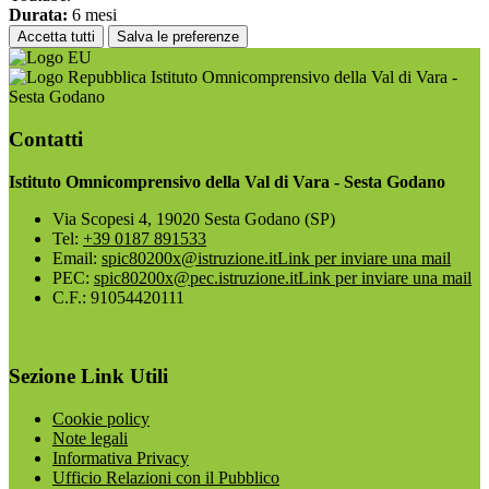
Durata:
6 mesi
Accetta tutti
Salva le preferenze
Istituto Omnicomprensivo della Val di Vara -
Sesta Godano
Contatti
Istituto Omnicomprensivo della Val di Vara - Sesta Godano
Via Scopesi 4, 19020 Sesta Godano (SP)
Tel:
+39 0187 891533
Email:
spic80200x@istruzione.it
Link per inviare una mail
PEC:
spic80200x@pec.istruzione.it
Link per inviare una mail
C.F.: 91054420111
Sezione Link Utili
Cookie policy
Note legali
Informativa Privacy
Ufficio Relazioni con il Pubblico