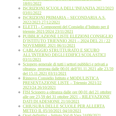
18/01/2022
ISCRIZIONI SCUOLA DELL’INFANZIA 2022/2023
03/01/2022
ISCRIZIONI PRIMARIA – SECONDARIA A.S.
2022/2023 27/12/2021
ELETTI – Componenti del Consiglio d’Istituto per il
triennio 2021/2024 23/11/2021
PUBBLICAZIONE LISTE ELEZIONI CONSIGLIO
D’ISTITUTO TRIENNIO 2021 – 2024 DEL 21 / 22
NOVEMBRE 2021 06/11/2021
CABLAGGIO STRUTTURATO E SICURO
ALL’INTERNO DEGLI EDIFICI SCOLASTICI
03/11/2021
Sciopero generale di tutti i settori pubblici e privati a
oltranza, proroga dalle 00.01 dell’01.11.2021 alle 23.59
del 15.11.2021 03/11/2021
Rinnovo Consiglio Istituto e MODULISTICA
PRESENTAZIONE LISTE – Triennio 2021/22
2023/24 26/10/2021
FISI Sciopero a oltranza dalle ore 00,01 del 21 ottobre
alle ore 23,59 del 31 ottobre 2021 – RILEVAZIONE
DATI DI ADESIONE 21/10/2021
CHIUSURA DELLE SCUOLE PER ALLERTA
METEO IL 05/10/2021 04/10/2021
Orari definitivi – Istituto Val di Vara 24/09/2021