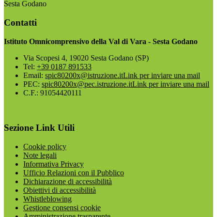
Sesta Godano
Contatti
Istituto Omnicomprensivo della Val di Vara - Sesta Godano
Via Scopesi 4, 19020 Sesta Godano (SP)
Tel:
+39 0187 891533
Email:
spic80200x@istruzione.it
Link per inviare una mail
PEC:
spic80200x@pec.istruzione.it
Link per inviare una mail
C.F.: 91054420111
Sezione Link Utili
Cookie policy
Note legali
Informativa Privacy
Ufficio Relazioni con il Pubblico
Dichiarazione di accessibilità
Obiettivi di accessibilità
Whistleblowing
Gestione consensi cookie
Amministrazione trasparente