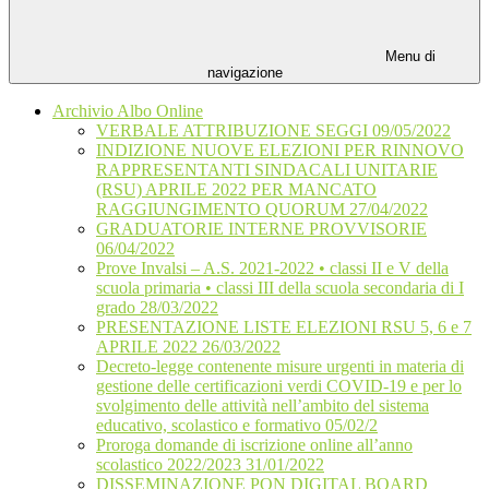
Menu di
navigazione
Archivio Albo Online
VERBALE ATTRIBUZIONE SEGGI 09/05/2022
INDIZIONE NUOVE ELEZIONI PER RINNOVO
RAPPRESENTANTI SINDACALI UNITARIE
(RSU) APRILE 2022 PER MANCATO
RAGGIUNGIMENTO QUORUM 27/04/2022
GRADUATORIE INTERNE PROVVISORIE
06/04/2022
Prove Invalsi – A.S. 2021-2022 • classi II e V della
scuola primaria • classi III della scuola secondaria di I
grado 28/03/2022
PRESENTAZIONE LISTE ELEZIONI RSU 5, 6 e 7
APRILE 2022 26/03/2022
Decreto-legge contenente misure urgenti in materia di
gestione delle certificazioni verdi COVID-19 e per lo
svolgimento delle attività nell’ambito del sistema
educativo, scolastico e formativo 05/02/2
Proroga domande di iscrizione online all’anno
scolastico 2022/2023 31/01/2022
DISSEMINAZIONE PON DIGITAL BOARD