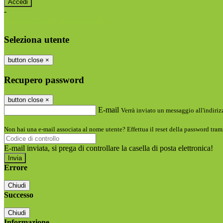
-
Entra con SPID
Entra con CIE
Seleziona utente
button close
×
Recupero password
button close
×
E-mail
Verrà inviato un messaggio all'indirizz
Non hai una e-mail associata al nome utente? Effettua il reset della password tram
E-mail inviata, si prega di controllare la casella di posta elettronica!
Errore
Chiudi
Successo
Chiudi
Informazione