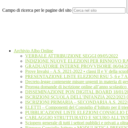
Campo di ricerca per le pagine del sito
Archivio Albo Online
VERBALE ATTRIBUZIONE SEGGI 09/05/2022
INDIZIONE NUOVE ELEZIONI PER RINNOVO RA
GRADUATORIE INTERNE PROVVISORIE 06/04/2
Prove Invalsi – A.S. 2021-2022 • classi II e V della scuol
PRESENTAZIONE LISTE ELEZIONI RSU 5, 6 e 7 AP
Decreto-legge contenente misure urgenti in materia di ges
Proroga domande di iscrizione online all’anno scolastic
DISSEMINAZIONE PON DIGITAL BOARD 18/01/2
ISCRIZIONI SCUOLA DELL’INFANZIA 2022/2023 0
ISCRIZIONI PRIMARIA – SECONDARIA A.S. 2022/2
ELETTI – Componenti del Consiglio d’Istituto per il tr
PUBBLICAZIONE LISTE ELEZIONI CONSIGLIO D’I
CABLAGGIO STRUTTURATO E SICURO ALL’INTER
Sciopero generale di tutti i settori pubblici e privati a 
Rinnovo Consiglio Istituto e MODULISTICA PRESENT