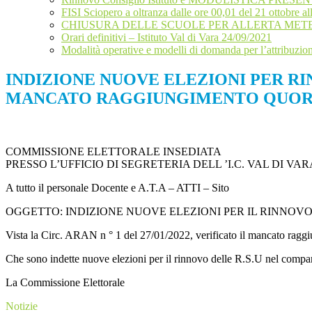
FISI Sciopero a oltranza dalle ore 00,01 del 21 otto
CHIUSURA DELLE SCUOLE PER ALLERTA METEO IL
Orari definitivi – Istituto Val di Vara 24/09/2021
Modalità operative e modelli di domanda per l’attribuzio
INDIZIONE NUOVE ELEZIONI PER RI
MANCATO RAGGIUNGIMENTO QUORUM
COMMISSIONE ELETTORALE INSEDIATA
PRESSO L’UFFICIO DI SEGRETERIA DELL ’I.C. VAL DI V
A tutto il personale Docente e A.T.A – ATTI – Sito
OGGETTO: INDIZIONE NUOVE ELEZIONI PER IL RINNOV
Vista la Circ. ARAN n ° 1 del 27/01/2022, verificato il mancato rag
Che sono indette nuove elezioni per il rinnovo delle R.S.U nel compa
La Commissione Elettorale
Notizie