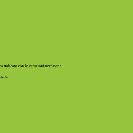
o indicato con le istruzioni necessarie.
ite la
Login Spaggiari