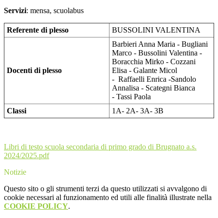
Servizi
: mensa, scuolabus
Referente di plesso
BUSSOLINI VALENTINA
Barbieri Anna Maria -
Bugliani
Marco -
Bussolini Valentina -
Boracchia Mirko -
Cozzani
Docenti di plesso
Elisa -
Galante Micol
-
Raffaelli Enrica -
Sandolo
Annalisa -
Scategni Bianca
-
Tassi Paola
Classi
1A- 2A- 3A- 3B
Libri di testo scuola secondaria di primo grado di Brugnato a.s.
2024/2025.pdf
Notizie
Questo sito o gli strumenti terzi da questo utilizzati si avvalgono di
cookie necessari al funzionamento ed utili alle finalità illustrate nella
COOKIE POLICY
.