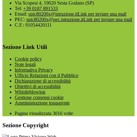
Via Scopesi 4, 19020 Sesta Godano (SP)
Tel:
+39 0187 891533
Email:
spic80200x@istruzione.it
Link per inviare una mail
PEC:
spic80200x@pec.istruzione.it
Link per inviare una mail
C.F.: 91054420111
Sezione Link Utili
Cookie policy
Note legali
Informativa Privacy
Ufficio Relazioni con il Pubblico
Dichiarazione di accessibilità
Obiettivi di accessibilità
Whistleblowing
Gestione consensi cookie
Amministrazione trasparente
Pagina visualizzata
3016
volte
Sezione Copyright