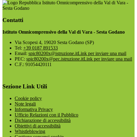
Istituto Omnicomprensivo della Val di Vara -
Sesta Godano
Contatti
Istituto Omnicomprensivo della Val di Vara - Sesta Godano
Via Scopesi 4, 19020 Sesta Godano (SP)
Tel:
+39 0187 891533
Email:
spic80200x@istruzione.it
Link per inviare una mail
PEC:
spic80200x@pec.istruzione.it
Link per inviare una mail
C.F.: 91054420111
Sezione Link Utili
Cookie policy
Note legali
Informativa Privacy
Ufficio Relazioni con il Pubblico
Dichiarazione di accessibilità
Obiettivi di accessibilità
Whistleblowing
Gestione consensi cookie