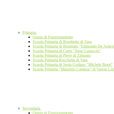
Primaria
Orario di Funzionamento
Scuola Primaria di Borghetto di Vara
Scuola Primaria di Brugnato "Edmondo De Amici
Scuola Primaria di Carro "Irene Lunaccio"
Scuola Primaria di Pieve di Zignago
Scuola Primaria Rocchetta di Vara
Scuola Primaria di Sesta Godano "Michele Boeri"
Scuola Primaria "Maurizio Caranza" di Varese Lig
Secondaria
Orario di Funzionamento