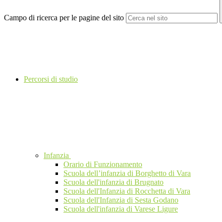
Campo di ricerca per le pagine del sito
Percorsi di studio
Infanzia
Orario di Funzionamento
Scuola dell’infanzia di Borghetto di Vara
Scuola dell'infanzia di Brugnato
Scuola dell'Infanzia di Rocchetta di Vara
Scuola dell'Infanzia di Sesta Godano
Scuola dell'infanzia di Varese Ligure