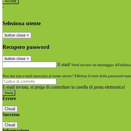
-
Entra con SPID
Entra con CIE
Seleziona utente
button close
×
Recupero password
button close
×
E-mail
Verrà inviato un messaggio all'indirizz
Non hai una e-mail associata al nome utente? Effettua il reset della password tram
E-mail inviata, si prega di controllare la casella di posta elettronica!
Errore
Chiudi
Successo
Chiudi
Informazione