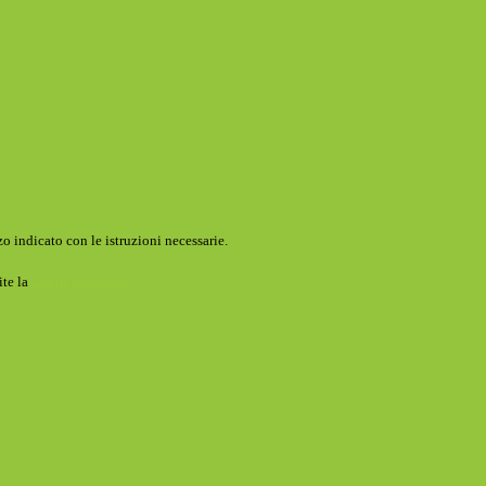
o indicato con le istruzioni necessarie.
ite la
Login Spaggiari