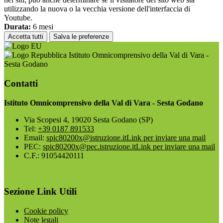
utilizzando la nuova o la vecchia versione dell'interfaccia di
Youtube.
Durata:
6 mesi
Accetta tutti
Salva le preferenze
Istituto Omnicomprensivo della Val di Vara -
Sesta Godano
Contatti
Istituto Omnicomprensivo della Val di Vara - Sesta Godano
Via Scopesi 4, 19020 Sesta Godano (SP)
Tel:
+39 0187 891533
Email:
spic80200x@istruzione.it
Link per inviare una mail
PEC:
spic80200x@pec.istruzione.it
Link per inviare una mail
C.F.: 91054420111
Sezione Link Utili
Cookie policy
Note legali