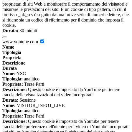
proprietari di siti Web a monitorare il comportamento dei visitatori e
misurare le prestazioni del sito. È un cookie di tipo pattern, in cui il
prefisso _pk_ses è seguito da una breve serie di numeri e lettere, che
si ritiene sia un codice di riferimento per il dominio che imposta il
cookie.
Durata:
30 minuti
www.youtube.com
Nome
Tipologia
Proprieta
Descrizione
Durata
Nome:
YSC
Tipologia:
analitico
Proprieta:
Terze Parti
Descrizione:
Questo cookie è impostato da YouTube per tenere
traccia delle visualizzazioni dei video incorporati.
Durata:
Sessione
Nome:
VISITOR_INFO1_LIVE
Tipologia:
analitico
Proprieta:
Terze Parti
Descrizione:
Questo cookie è impostato da Youtube per tenere
traccia delle preferenze dell'utente per i video di Youtube incorporati
nei siti; può anche determinare se il visitatore del sito web sta