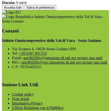
Durata:
6 mesi
Accetta tutti
Salva le preferenze
Istituto Omnicomprensivo della Val di Vara -
Sesta Godano
Contatti
Istituto Omnicomprensivo della Val di Vara - Sesta Godano
Via Scopesi 4, 19020 Sesta Godano (SP)
Tel:
+39 0187 891533
Email:
spic80200x@istruzione.it
Link per inviare una mail
PEC:
spic80200x@pec.istruzione.it
Link per inviare una mail
C.F.: 91054420111
Sezione Link Utili
Cookie policy
Note legali
Informativa Privacy
Ufficio Relazioni con il Pubblico