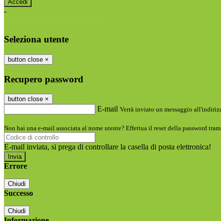
-
Entra con SPID
Entra con CIE
Seleziona utente
button close
×
Recupero password
button close
×
E-mail
Verrà inviato un messaggio all'indirizz
Non hai una e-mail associata al nome utente? Effettua il reset della password tram
E-mail inviata, si prega di controllare la casella di posta elettronica!
Errore
Chiudi
Successo
Chiudi
Informazione