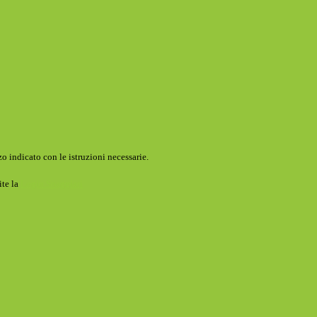
o indicato con le istruzioni necessarie.
ite la
Login Spaggiari