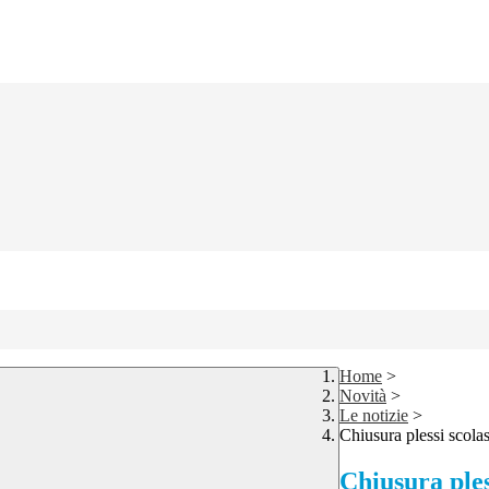
Home
>
Novità
>
Le notizie
>
Chiusura plessi scolas
Chiusura ples