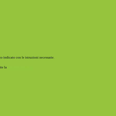
o indicato con le istruzioni necessarie.
ite la
Login Spaggiari