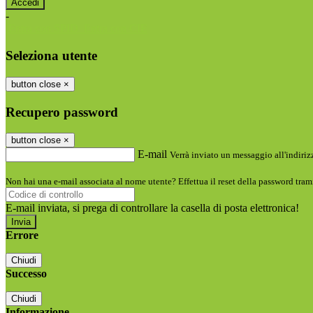
-
Entra con SPID
Entra con CIE
Seleziona utente
button close
×
Recupero password
button close
×
E-mail
Verrà inviato un messaggio all'indirizz
Non hai una e-mail associata al nome utente? Effettua il reset della password tram
E-mail inviata, si prega di controllare la casella di posta elettronica!
Errore
Chiudi
Successo
Chiudi
Informazione