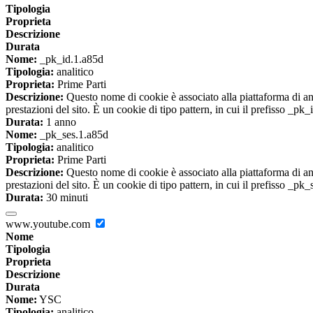
Tipologia
Proprieta
Descrizione
Durata
Nome:
_pk_id.1.a85d
Tipologia:
analitico
Proprieta:
Prime Parti
Descrizione:
Questo nome di cookie è associato alla piattaforma di ana
prestazioni del sito. È un cookie di tipo pattern, in cui il prefisso _pk
Durata:
1 anno
Nome:
_pk_ses.1.a85d
Tipologia:
analitico
Proprieta:
Prime Parti
Descrizione:
Questo nome di cookie è associato alla piattaforma di ana
prestazioni del sito. È un cookie di tipo pattern, in cui il prefisso _pk
Durata:
30 minuti
www.youtube.com
Nome
Tipologia
Proprieta
Descrizione
Durata
Nome:
YSC
Tipologia:
analitico