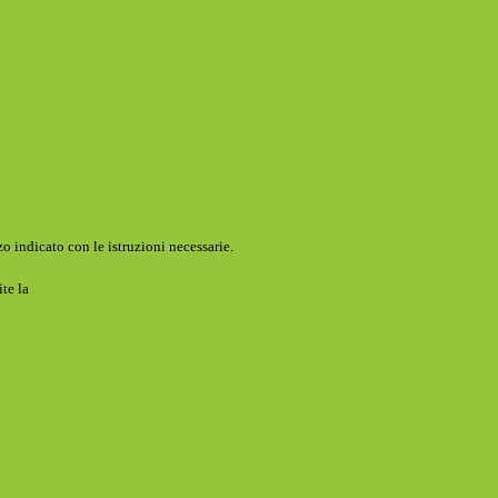
o indicato con le istruzioni necessarie.
ite la
Login Spaggiari