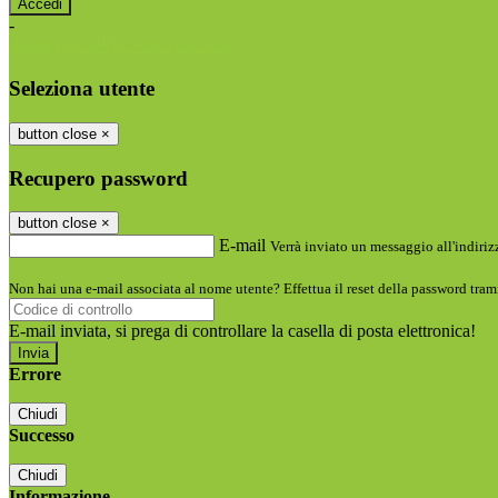
-
Entra con SPID
Entra con CIE
Seleziona utente
button close
×
Recupero password
button close
×
E-mail
Verrà inviato un messaggio all'indirizz
Non hai una e-mail associata al nome utente? Effettua il reset della password tram
E-mail inviata, si prega di controllare la casella di posta elettronica!
Errore
Chiudi
Successo
Chiudi
Informazione