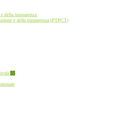
 e della trasparenza
ruzione e della trasparenza (PTPCT)
tività
55
stionale