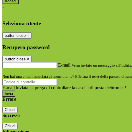
-
Entra con SPID
Entra con CIE
Seleziona utente
button close
×
Recupero password
button close
×
E-mail
Verrà inviato un messaggio all'indirizz
Non hai una e-mail associata al nome utente? Effettua il reset della password tram
E-mail inviata, si prega di controllare la casella di posta elettronica!
Errore
Chiudi
Successo
Chiudi
Informazione