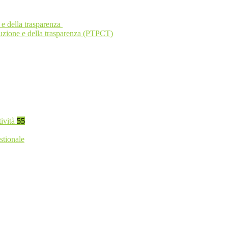
 e della trasparenza
ruzione e della trasparenza (PTPCT)
tività
55
stionale