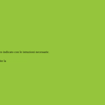
o indicato con le istruzioni necessarie.
ite la
Login Spaggiari