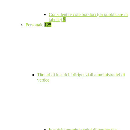
Consulenti e collaboratori (da pubblicare in
tabelle)
5
Personale
125
Titolari di incarichi dirigenziali amministrativi di
vertice
Incarichi amministrativi di vertice (da