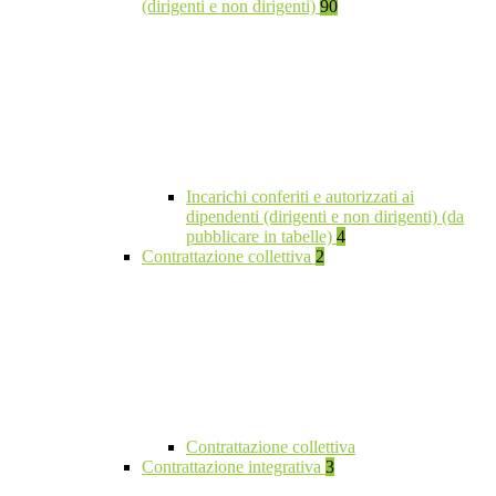
(dirigenti e non dirigenti)
90
Incarichi conferiti e autorizzati ai
dipendenti (dirigenti e non dirigenti) (da
pubblicare in tabelle)
4
Contrattazione collettiva
2
Contrattazione collettiva
Contrattazione integrativa
3