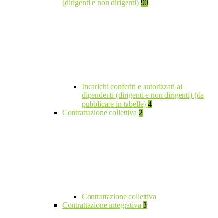
(dirigenti e non dirigenti)
90
Incarichi conferiti e autorizzati ai
dipendenti (dirigenti e non dirigenti) (da
pubblicare in tabelle)
4
Contrattazione collettiva
2
Contrattazione collettiva
Contrattazione integrativa
3