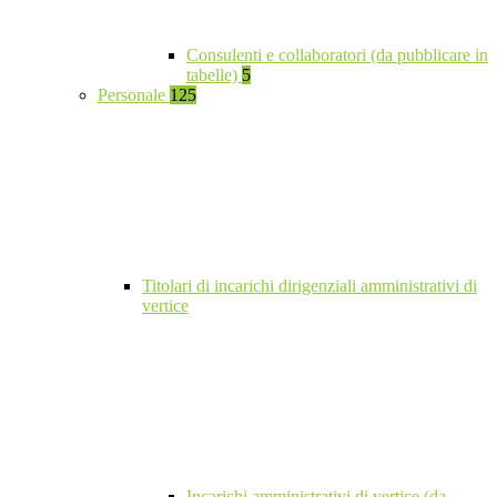
Consulenti e collaboratori (da pubblicare in
tabelle)
5
Personale
125
Titolari di incarichi dirigenziali amministrativi di
vertice
Incarichi amministrativi di vertice (da