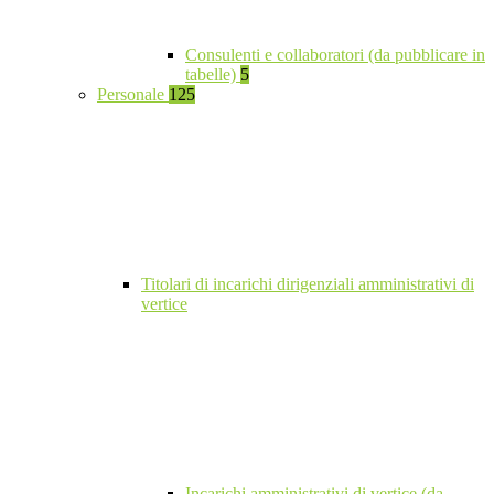
Consulenti e collaboratori (da pubblicare in
tabelle)
5
Personale
125
Titolari di incarichi dirigenziali amministrativi di
vertice
Incarichi amministrativi di vertice (da