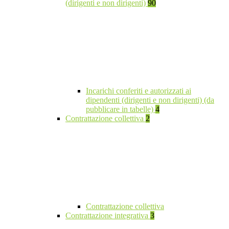
(dirigenti e non dirigenti)
90
Incarichi conferiti e autorizzati ai
dipendenti (dirigenti e non dirigenti) (da
pubblicare in tabelle)
4
Contrattazione collettiva
2
Contrattazione collettiva
Contrattazione integrativa
3