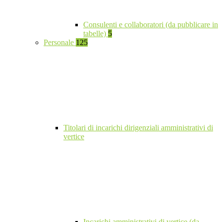
Consulenti e collaboratori (da pubblicare in
tabelle)
5
Personale
125
Titolari di incarichi dirigenziali amministrativi di
vertice
Incarichi amministrativi di vertice (da