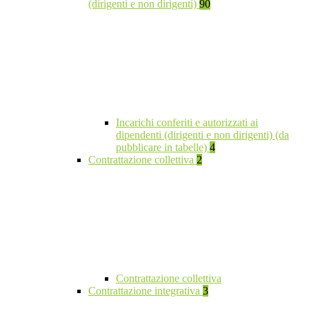
(dirigenti e non dirigenti)
90
Incarichi conferiti e autorizzati ai
dipendenti (dirigenti e non dirigenti) (da
pubblicare in tabelle)
4
Contrattazione collettiva
2
Contrattazione collettiva
Contrattazione integrativa
3