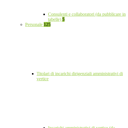
Consulenti e collaboratori (da pubblicare in
tabelle)
5
Personale
125
Titolari di incarichi dirigenziali amministrativi di
vertice
Incarichi amministrativi di vertice (da