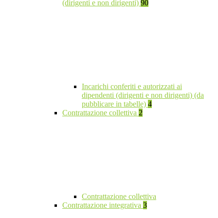
(dirigenti e non dirigenti)
90
Incarichi conferiti e autorizzati ai
dipendenti (dirigenti e non dirigenti) (da
pubblicare in tabelle)
4
Contrattazione collettiva
2
Contrattazione collettiva
Contrattazione integrativa
3