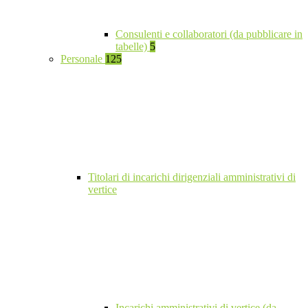
Consulenti e collaboratori (da pubblicare in
tabelle)
5
Personale
125
Titolari di incarichi dirigenziali amministrativi di
vertice
Incarichi amministrativi di vertice (da