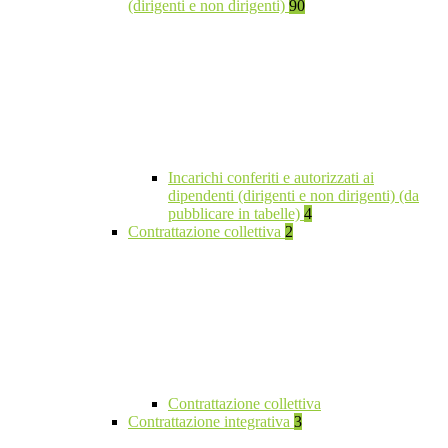
(dirigenti e non dirigenti)
90
Incarichi conferiti e autorizzati ai
dipendenti (dirigenti e non dirigenti) (da
pubblicare in tabelle)
4
Contrattazione collettiva
2
Contrattazione collettiva
Contrattazione integrativa
3