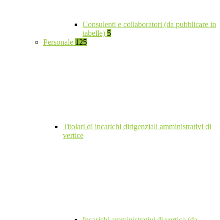
Consulenti e collaboratori (da pubblicare in
tabelle)
5
Personale
125
Titolari di incarichi dirigenziali amministrativi di
vertice
Incarichi amministrativi di vertice (da