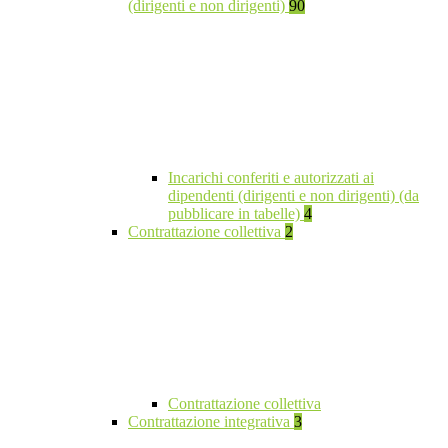
(dirigenti e non dirigenti)
90
Incarichi conferiti e autorizzati ai
dipendenti (dirigenti e non dirigenti) (da
pubblicare in tabelle)
4
Contrattazione collettiva
2
Contrattazione collettiva
Contrattazione integrativa
3