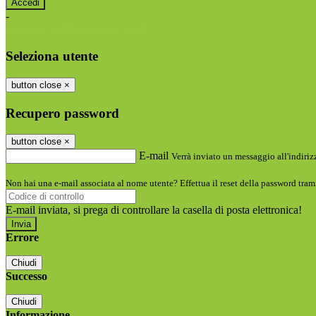
-
Entra con SPID
Entra con CIE
Seleziona utente
button close
×
Recupero password
button close
×
E-mail
Verrà inviato un messaggio all'indirizz
Non hai una e-mail associata al nome utente? Effettua il reset della password tram
E-mail inviata, si prega di controllare la casella di posta elettronica!
Errore
Chiudi
Successo
Chiudi
Informazione