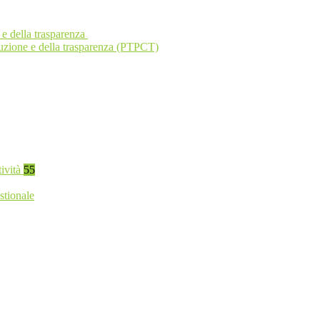
 e della trasparenza
ruzione e della trasparenza (PTPCT)
tività
55
stionale