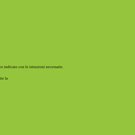
o indicato con le istruzioni necessarie.
ite la
Login Spaggiari