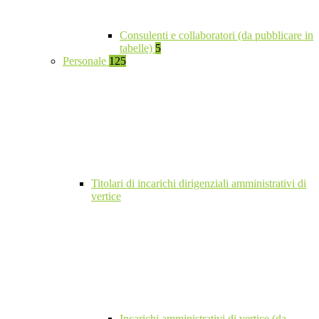
Consulenti e collaboratori (da pubblicare in
tabelle)
5
Personale
125
Titolari di incarichi dirigenziali amministrativi di
vertice
Incarichi amministrativi di vertice (da