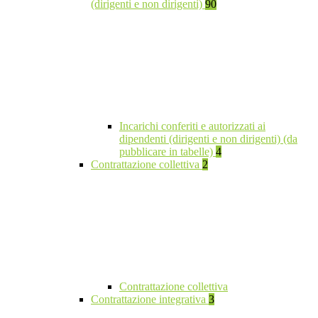
(dirigenti e non dirigenti)
90
Incarichi conferiti e autorizzati ai
dipendenti (dirigenti e non dirigenti) (da
pubblicare in tabelle)
4
Contrattazione collettiva
2
Contrattazione collettiva
Contrattazione integrativa
3