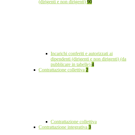
(dirigenti e non dirigenti)
90
Incarichi conferiti e autorizzati ai
dipendenti (dirigenti e non dirigenti) (da
pubblicare in tabelle)
4
Contrattazione collettiva
2
Contrattazione collettiva
Contrattazione integrativa
3