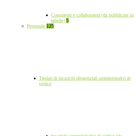
Consulenti e collaboratori (da pubblicare in
tabelle)
5
Personale
125
Titolari di incarichi dirigenziali amministrativi di
vertice
Incarichi amministrativi di vertice (da