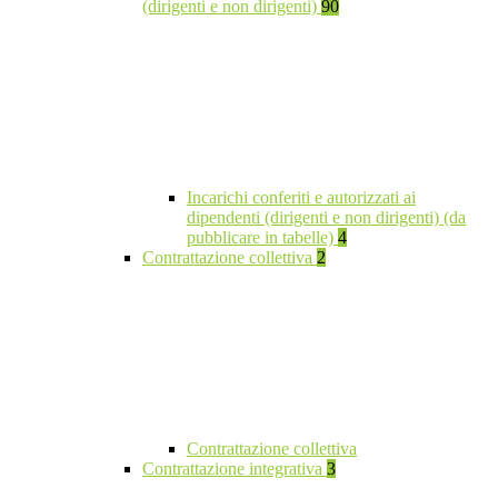
(dirigenti e non dirigenti)
90
Incarichi conferiti e autorizzati ai
dipendenti (dirigenti e non dirigenti) (da
pubblicare in tabelle)
4
Contrattazione collettiva
2
Contrattazione collettiva
Contrattazione integrativa
3