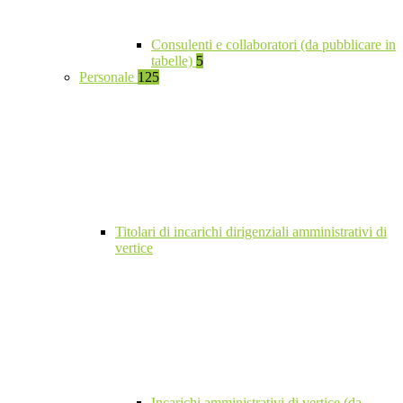
Consulenti e collaboratori (da pubblicare in
tabelle)
5
Personale
125
Titolari di incarichi dirigenziali amministrativi di
vertice
Incarichi amministrativi di vertice (da