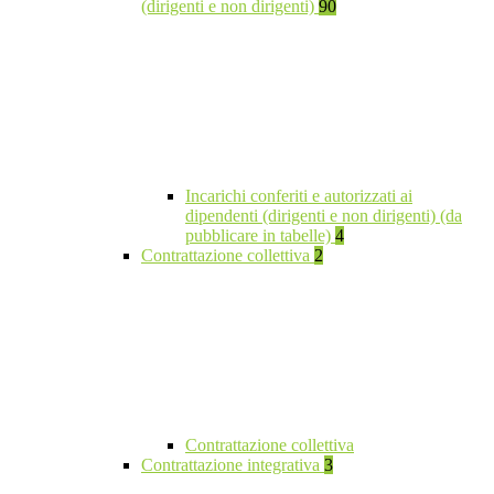
(dirigenti e non dirigenti)
90
Incarichi conferiti e autorizzati ai
dipendenti (dirigenti e non dirigenti) (da
pubblicare in tabelle)
4
Contrattazione collettiva
2
Contrattazione collettiva
Contrattazione integrativa
3