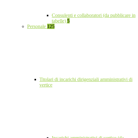
Consulenti e collaboratori (da pubblicare in
tabelle)
5
Personale
125
Titolari di incarichi dirigenziali amministrativi di
vertice
Incarichi amministrativi di vertice (da