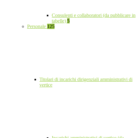
Consulenti e collaboratori (da pubblicare in
tabelle)
5
Personale
125
Titolari di incarichi dirigenziali amministrativi di
vertice
Incarichi amministrativi di vertice (da