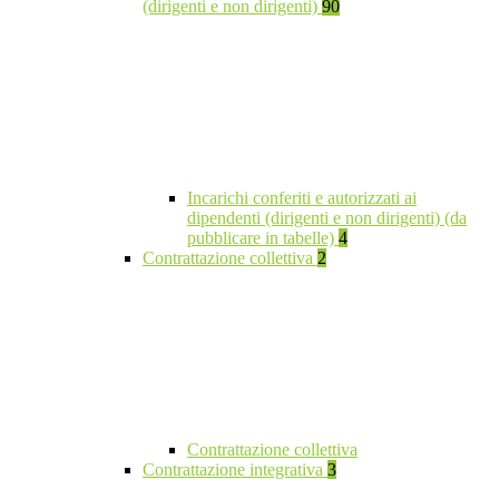
(dirigenti e non dirigenti)
90
Incarichi conferiti e autorizzati ai
dipendenti (dirigenti e non dirigenti) (da
pubblicare in tabelle)
4
Contrattazione collettiva
2
Contrattazione collettiva
Contrattazione integrativa
3