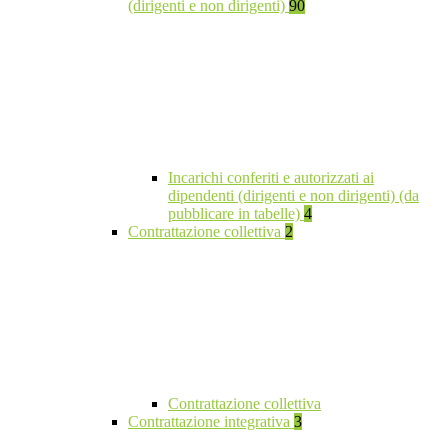
(dirigenti e non dirigenti)
90
Incarichi conferiti e autorizzati ai
dipendenti (dirigenti e non dirigenti) (da
pubblicare in tabelle)
4
Contrattazione collettiva
2
Contrattazione collettiva
Contrattazione integrativa
3