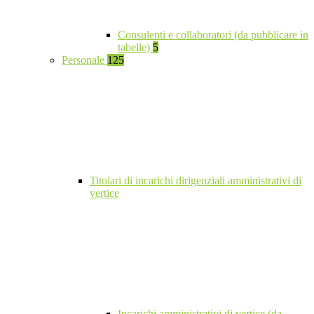
Consulenti e collaboratori (da pubblicare in
tabelle)
5
Personale
125
Titolari di incarichi dirigenziali amministrativi di
vertice
Incarichi amministrativi di vertice (da