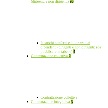
(dirigenti e non dirigenti)
90
Incarichi conferiti e autorizzati ai
dipendenti (dirigenti e non dirigenti) (da
pubblicare in tabelle)
4
Contrattazione collettiva
2
Contrattazione collettiva
Contrattazione integrativa
3