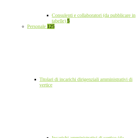
Consulenti e collaboratori (da pubblicare in
tabelle)
5
Personale
125
Titolari di incarichi dirigenziali amministrativi di
vertice
Incarichi amministrativi di vertice (da